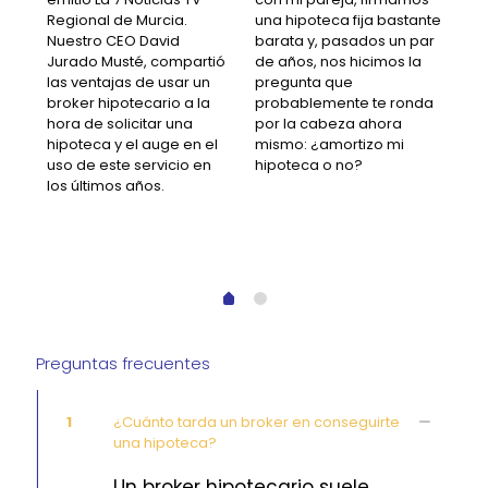
pre
Regional de Murcia.
una hipoteca fija bastante
hi
Nuestro CEO David
barata y, pasados un par
? Es
per
Jurado Musté, compartió
de años, nos hicimos la
una
las ventajas de usar un
pregunta que
lóg
broker hipotecario a la
probablemente te ronda
que
hora de solicitar una
por la cabeza ahora
sab
hipoteca y el auge en el
mismo: ¿amortizo mi
er
pue
uso de este servicio en
hipoteca o no?
a
en 
los últimos años.
o
fam
as
por
muy
Preguntas frecuentes
1
¿Cuánto tarda un broker en conseguirte
una hipoteca?
Un broker hipotecario suele