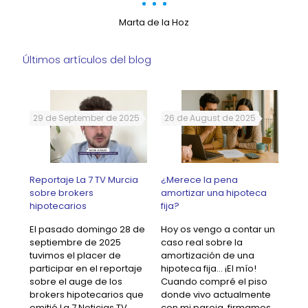
Marta de la Hoz
Últimos artículos del blog
29 de September de 2025
26 de August de 2025
30
Reportaje La 7 TV Murcia
¿Merece la pena
sobre brokers
amortizar una hipoteca
edo
¿Q
hipotecarios
fija?
?
per
El pasado domingo 28 de
Hoy os vengo a contar un
Si 
septiembre de 2025
caso real sobre la
a
cab
tuvimos el placer de
amortización de una
viv
participar en el reportaje
hipoteca fija… ¡El mío!
tu
pag
sobre el auge de los
Cuando compré el piso
aso
cas
brokers hipotecarios que
donde vivo actualmente
es 
emitió La 7 Noticias TV
con mi pareja, firmamos