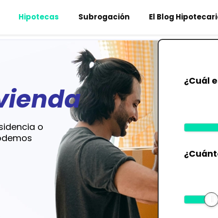
Hipotecas
Subrogación
El Blog Hipotecar
¿Cuál e
vienda
sidencia o
¡Podemos
¿Cuánt
s