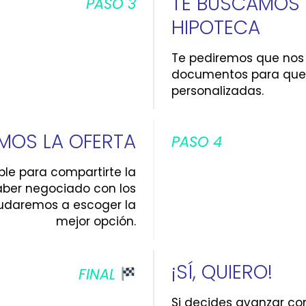
TE BUSCAMOS
PASO 3
HIPOTECA
Te pediremos que no
documentos para que
personalizadas.
MOS LA OFERTA
PASO 4
ble para compartirte la
aber negociado con los
udaremos a escoger la
mejor opción.
¡SÍ, QUIERO!
FINAL
Si decides avanzar c