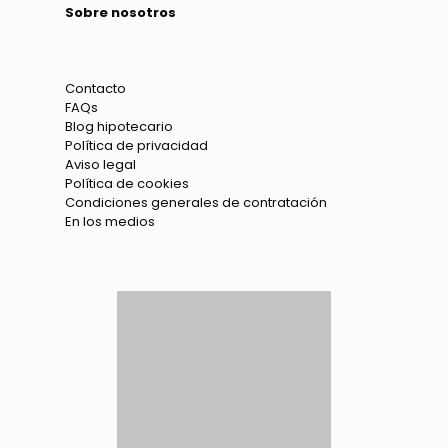
Sobre nosotros
Contacto
FAQs
Blog hipotecario
Política de privacidad
Aviso legal
Política de cookies
Condiciones generales de contratación
En los medios
Todos los brokers hipotecarios con los que
colaboramos están incluidos en el
Registro
Estatal de Intermediarios Financieros del
Banco de España
cumpliendo la Ley 5/2019, de
15 de marzo, reguladora de los contratos de