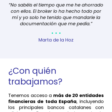
n
“No sabéis el tiempo que me he ahorrado
"D
r
con ellos. El broker lo ha hecho todo por
cl
sido
mí y yo solo he tenido que mandarle la
o
documentación que me pedía.”
ban
vin
de
Marta de la Hoz
p
si
¿Con quién
trabajamos?
Tenemos acceso a
más de 20 entidades
financieras de toda España
, incluyendo
los principales bancos catalanes con