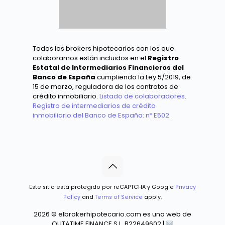
crédito inmobiliario.
Listado de colaboradores
.
Registro de intermediarios de crédito
inmobiliario del Banco de España: nº E502.
Este sitio está protegido por reCAPTCHA y Google
Privacy
Policy
and
Terms of Service
apply.
2026 © elbrokerhipotecario.com es una web de
OUTATIME FINANCE S.L. B22649602 |
hola@elbrokerhipotecario.com | ???? C/ Vicens Bou
13, ESC A, 08950 Esplugues de Ll.
Español