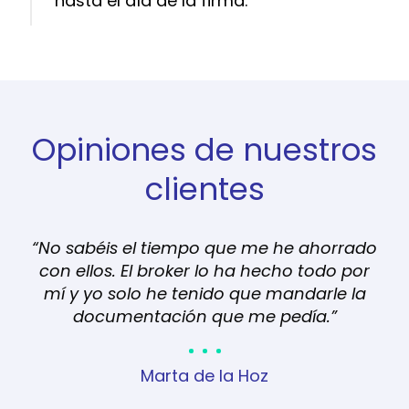
hasta el día de la firma.
Opiniones de nuestros
clientes
n
“No sabéis el tiempo que me he ahorrado
"D
r
con ellos. El broker lo ha hecho todo por
cl
sido
mí y yo solo he tenido que mandarle la
o
documentación que me pedía.”
ban
vin
de
Marta de la Hoz
p
si