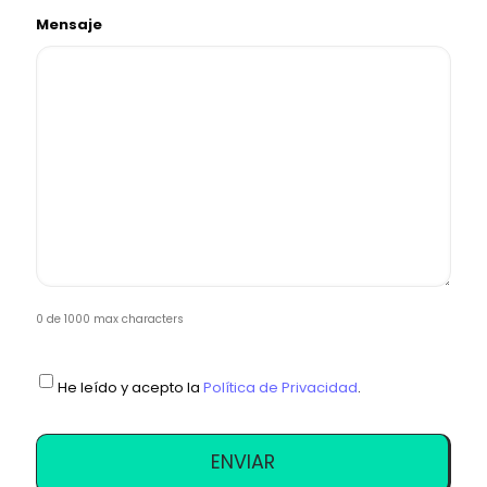
Mensaje
0 de 1000 max characters
C
He leído y acepto la
Política de Privacidad
.
o
n
s
e
n