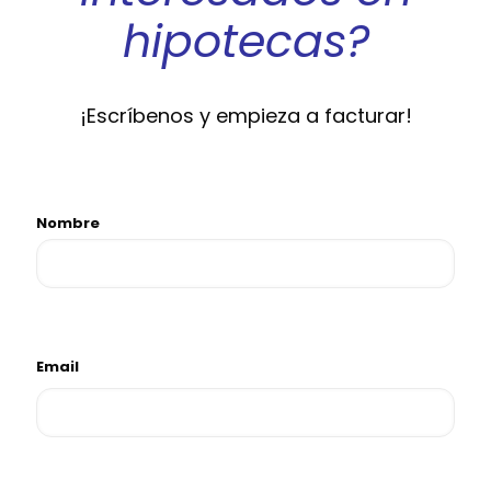
hipotecas?
¡Escríbenos y empieza a facturar!
Nombre
F
i
r
Email
s
t