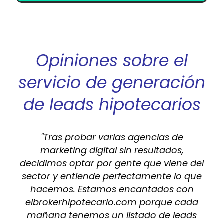
t
i
m
i
e
Opiniones sobre el
n
t
o
servicio de generación
de leads hipotecarios
"Tras probar varias agencias de
marketing digital sin resultados,
decidimos optar por gente que viene del
sector y entiende perfectamente lo que
hacemos. Estamos encantados con
elbrokerhipotecario.com porque cada
mañana tenemos un listado de leads