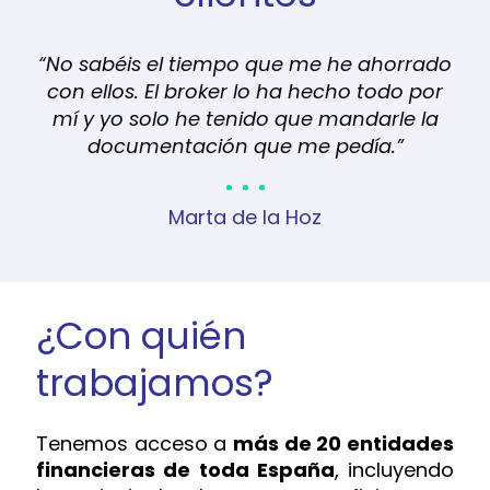
n
“No sabéis el tiempo que me he ahorrado
"D
r
con ellos. El broker lo ha hecho todo por
cl
sido
mí y yo solo he tenido que mandarle la
o
documentación que me pedía.”
ban
vin
de
Marta de la Hoz
p
si
¿Con quién
trabajamos?
Tenemos acceso a
más de 20 entidades
financieras de toda España
, incluyendo